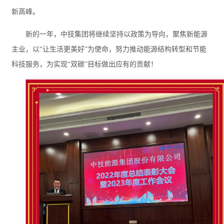
新高峰。
新的一年，中技集团将继续坚持以政策为导向，聚焦新能源
主业，以“让生活更美好”为使命，努力推动能源结构转型和节能
科技服务，为实现“双碳”目标做出应有的贡献！