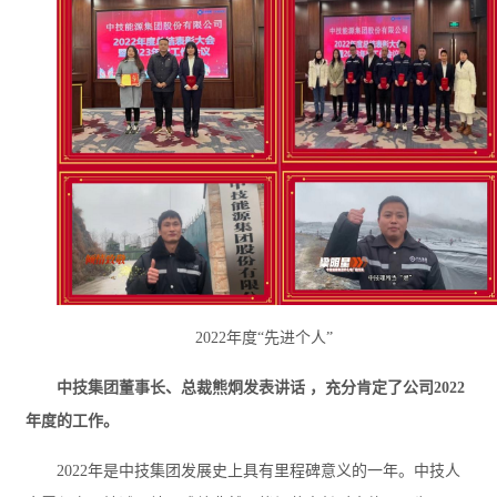
2022年度“先进个人”
中技集团董事长、总裁熊炯发表讲话 ，充分肯定了公司2022
年度的工作。
2022年是中技集团发展史上具有里程碑意义的一年。中技人