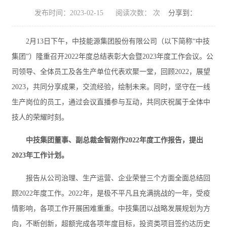
发布时间：2023-02-15
阅读次数：
次
分享到：
2月13日下午，中技能源集团股份有限公司（以下简称“中技
集团”）隆重召开2022年度总结表彰大会暨2023年度工作会议。公
司领导、全体员工及各生产单位代表欢聚一堂，回顾2022，展望
2023，共同分享成果，交流经验，绘制未来。同时，坚守在一线
生产岗位的员工，通过会议直播参与互动，共同庆祝属于全体中
技人的荣耀时刻。
中技集团董事、副总裁金智
刚作2022年
度
工作报告，
提出
2023年
工作
计划
。
报告从公司治理、生产运营、企业荣誉三个方面全面总结回
顾2022年度工作。2022年，是极不平凡且充满挑战的一年，受疫
情影响，各项工作开展困难重重。中技集团以战略发展规划为方
向，不断创新，超额完成各项年度目标，投资类项目签约达历史