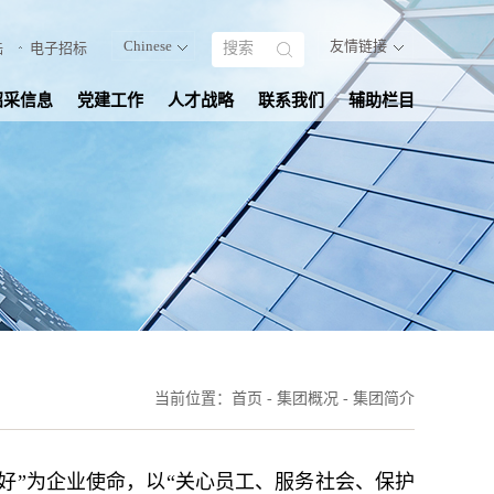
Chinese
友情链接
陆
电子招标
搜索
招采信息
党建工作
人才战略
联系我们
辅助栏目
当前位置：
首页
-
集团概况
-
集团简介
更美好”为企业使命，以“关心员工、服务社会、保护