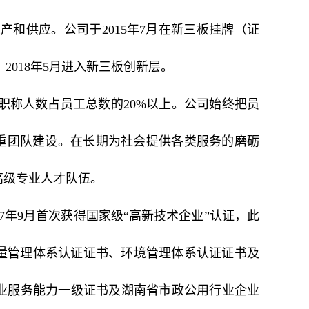
产和供应。公司于2015年7月在新三板挂牌（证
），2018年5月进入新三板创新层。
职称人数占员工总数的20%以上。公司始终把员
重团队建设。在长期为社会提供各类服务的磨砺
高级专业人才队伍。
7年9月首次获得国家级“高新技术企业”认证，此
质量管理体系认证证书、环境管理体系认证证书及
业服务能力一级证书及湖南省市政公用行业企业