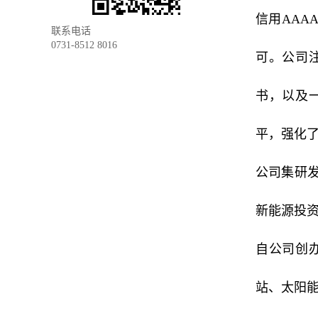
信用AAA
联系电话
0731-8512 8016
可。公司
书，以及
平，强化
公司集研
新能源投
自公司创
站、太阳